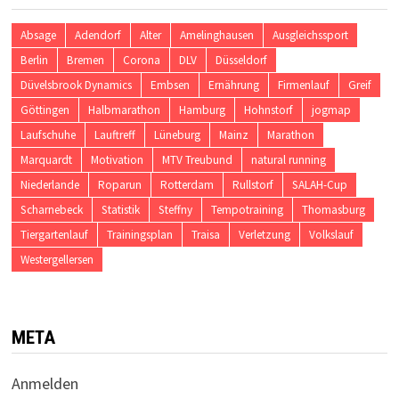
Absage
Adendorf
Alter
Amelinghausen
Ausgleichssport
Berlin
Bremen
Corona
DLV
Düsseldorf
Düvelsbrook Dynamics
Embsen
Ernährung
Firmenlauf
Greif
Göttingen
Halbmarathon
Hamburg
Hohnstorf
jogmap
Laufschuhe
Lauftreff
Lüneburg
Mainz
Marathon
Marquardt
Motivation
MTV Treubund
natural running
Niederlande
Roparun
Rotterdam
Rullstorf
SALAH-Cup
Scharnebeck
Statistik
Steffny
Tempotraining
Thomasburg
Tiergartenlauf
Trainingsplan
Traisa
Verletzung
Volkslauf
Westergellersen
META
Anmelden