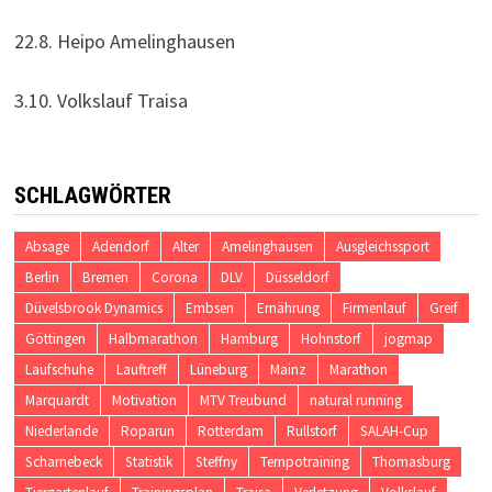
22.8. Heipo Amelinghausen
3.10. Volkslauf Traisa
SCHLAGWÖRTER
Absage
Adendorf
Alter
Amelinghausen
Ausgleichssport
Berlin
Bremen
Corona
DLV
Düsseldorf
Düvelsbrook Dynamics
Embsen
Ernährung
Firmenlauf
Greif
Göttingen
Halbmarathon
Hamburg
Hohnstorf
jogmap
Laufschuhe
Lauftreff
Lüneburg
Mainz
Marathon
Marquardt
Motivation
MTV Treubund
natural running
Niederlande
Roparun
Rotterdam
Rullstorf
SALAH-Cup
Scharnebeck
Statistik
Steffny
Tempotraining
Thomasburg