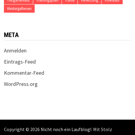
Tiergartenlauf
Trainingsplan
Traisa
Verletzung
Volkslauf
Westergellersen
META
Anmelden
Eintrags-Feed
Kommentar-Feed
WordPress.org
Copyright © 2026
Nicht noch ein Laufblog!
. Mit Stolz