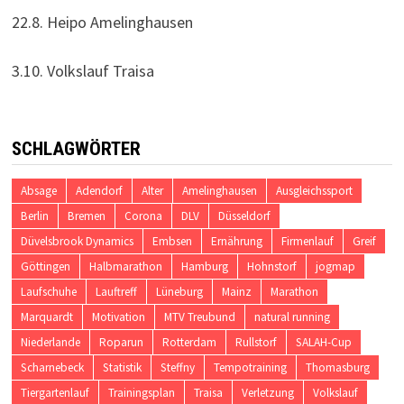
22.8. Heipo Amelinghausen
3.10. Volkslauf Traisa
SCHLAGWÖRTER
Absage
Adendorf
Alter
Amelinghausen
Ausgleichssport
Berlin
Bremen
Corona
DLV
Düsseldorf
Düvelsbrook Dynamics
Embsen
Ernährung
Firmenlauf
Greif
Göttingen
Halbmarathon
Hamburg
Hohnstorf
jogmap
Laufschuhe
Lauftreff
Lüneburg
Mainz
Marathon
Marquardt
Motivation
MTV Treubund
natural running
Niederlande
Roparun
Rotterdam
Rullstorf
SALAH-Cup
Scharnebeck
Statistik
Steffny
Tempotraining
Thomasburg
Tiergartenlauf
Trainingsplan
Traisa
Verletzung
Volkslauf