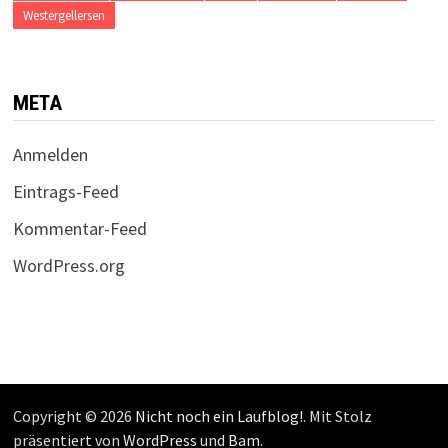
Westergellersen
META
Anmelden
Eintrags-Feed
Kommentar-Feed
WordPress.org
Copyright © 2026
Nicht noch ein Laufblog!
. Mit Stolz
präsentiert von
WordPress
und
Bam
.