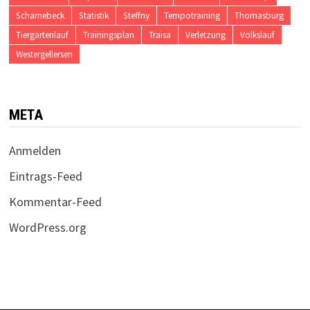
Scharnebeck
Statistik
Steffny
Tempotraining
Thomasburg
Tiergartenlauf
Trainingsplan
Traisa
Verletzung
Volkslauf
Westergellersen
META
Anmelden
Eintrags-Feed
Kommentar-Feed
WordPress.org