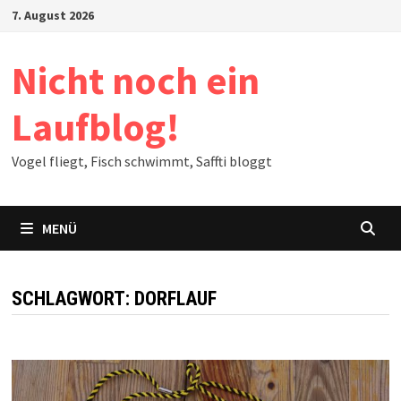
Zum
7. August 2026
Inhalt
springen
Nicht noch ein
Laufblog!
Vogel fliegt, Fisch schwimmt, Saffti bloggt
MENÜ
SCHLAGWORT:
DORFLAUF