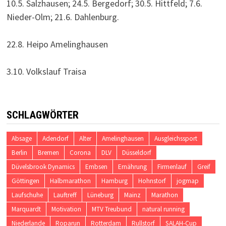
10.5. Salzhausen; 24.5. Bergedorf; 30.5. Hittfeld; 7.6.
Nieder-Olm; 21.6. Dahlenburg.
22.8. Heipo Amelinghausen
3.10. Volkslauf Traisa
SCHLAGWÖRTER
Absage
Adendorf
Alter
Amelinghausen
Ausgleichssport
Berlin
Bremen
Corona
DLV
Düsseldorf
Düvelsbrook Dynamics
Embsen
Ernährung
Firmenlauf
Greif
Göttingen
Halbmarathon
Hamburg
Hohnstorf
jogmap
Laufschuhe
Lauftreff
Lüneburg
Mainz
Marathon
Marquardt
Motivation
MTV Treubund
natural running
Niederlande
Roparun
Rotterdam
Rullstorf
SALAH-Cup