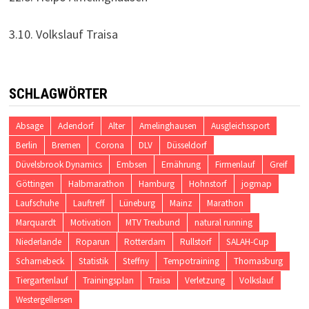
3.10. Volkslauf Traisa
SCHLAGWÖRTER
Absage
Adendorf
Alter
Amelinghausen
Ausgleichssport
Berlin
Bremen
Corona
DLV
Düsseldorf
Düvelsbrook Dynamics
Embsen
Ernährung
Firmenlauf
Greif
Göttingen
Halbmarathon
Hamburg
Hohnstorf
jogmap
Laufschuhe
Lauftreff
Lüneburg
Mainz
Marathon
Marquardt
Motivation
MTV Treubund
natural running
Niederlande
Roparun
Rotterdam
Rullstorf
SALAH-Cup
Scharnebeck
Statistik
Steffny
Tempotraining
Thomasburg
Tiergartenlauf
Trainingsplan
Traisa
Verletzung
Volkslauf
Westergellersen