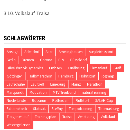
3.10. Volkslauf Traisa
SCHLAGWÖRTER
Absage
Adendorf
Alter
Amelinghausen
Ausgleichssport
Berlin
Bremen
Corona
DLV
Düsseldorf
Düvelsbrook Dynamics
Embsen
Ernährung
Firmenlauf
Greif
Göttingen
Halbmarathon
Hamburg
Hohnstorf
jogmap
Laufschuhe
Lauftreff
Lüneburg
Mainz
Marathon
Marquardt
Motivation
MTV Treubund
natural running
Niederlande
Roparun
Rotterdam
Rullstorf
SALAH-Cup
Scharnebeck
Statistik
Steffny
Tempotraining
Thomasburg
Tiergartenlauf
Trainingsplan
Traisa
Verletzung
Volkslauf
Westergellersen