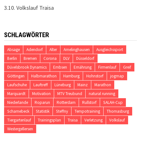
3.10. Volkslauf Traisa
SCHLAGWÖRTER
Absage
Adendorf
Alter
Amelinghausen
Ausgleichssport
Berlin
Bremen
Corona
DLV
Düsseldorf
Düvelsbrook Dynamics
Embsen
Ernährung
Firmenlauf
Greif
Göttingen
Halbmarathon
Hamburg
Hohnstorf
jogmap
Laufschuhe
Lauftreff
Lüneburg
Mainz
Marathon
Marquardt
Motivation
MTV Treubund
natural running
Niederlande
Roparun
Rotterdam
Rullstorf
SALAH-Cup
Scharnebeck
Statistik
Steffny
Tempotraining
Thomasburg
Tiergartenlauf
Trainingsplan
Traisa
Verletzung
Volkslauf
Westergellersen