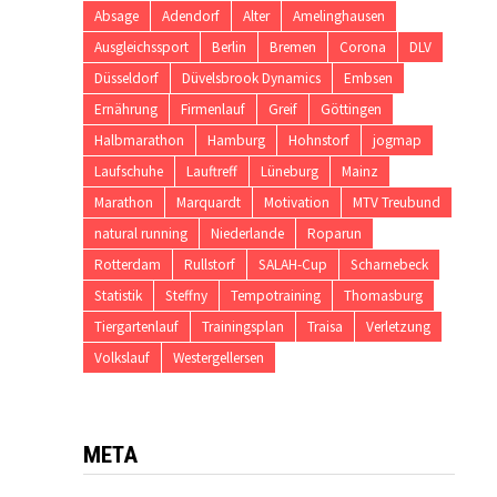
Absage
Adendorf
Alter
Amelinghausen
Ausgleichssport
Berlin
Bremen
Corona
DLV
Düsseldorf
Düvelsbrook Dynamics
Embsen
Ernährung
Firmenlauf
Greif
Göttingen
Halbmarathon
Hamburg
Hohnstorf
jogmap
Laufschuhe
Lauftreff
Lüneburg
Mainz
Marathon
Marquardt
Motivation
MTV Treubund
natural running
Niederlande
Roparun
Rotterdam
Rullstorf
SALAH-Cup
Scharnebeck
Statistik
Steffny
Tempotraining
Thomasburg
Tiergartenlauf
Trainingsplan
Traisa
Verletzung
Volkslauf
Westergellersen
META