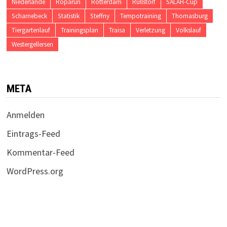
Niederlande
Roparun
Rotterdam
Rullstorf
SALAH-Cup
Scharnebeck
Statistik
Steffny
Tempotraining
Thomasburg
Tiergartenlauf
Trainingsplan
Traisa
Verletzung
Volkslauf
Westergellersen
META
Anmelden
Eintrags-Feed
Kommentar-Feed
WordPress.org