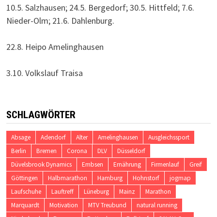
10.5. Salzhausen; 24.5. Bergedorf; 30.5. Hittfeld; 7.6.
Nieder-Olm; 21.6. Dahlenburg.
22.8. Heipo Amelinghausen
3.10. Volkslauf Traisa
SCHLAGWÖRTER
Absage
Adendorf
Alter
Amelinghausen
Ausgleichssport
Berlin
Bremen
Corona
DLV
Düsseldorf
Düvelsbrook Dynamics
Embsen
Ernährung
Firmenlauf
Greif
Göttingen
Halbmarathon
Hamburg
Hohnstorf
jogmap
Laufschuhe
Lauftreff
Lüneburg
Mainz
Marathon
Marquardt
Motivation
MTV Treubund
natural running