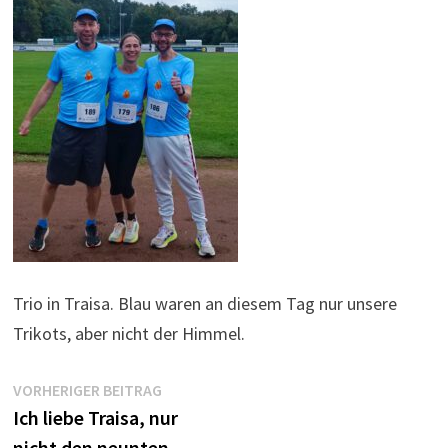
Trio in Traisa. Blau waren an diesem Tag nur unsere
Trikots, aber nicht der Himmel.
Beitragsnavigation
Vorheriger
VORHERIGER BEITRAG
Beitrag:
Ich liebe Traisa, nur
nicht den neunten