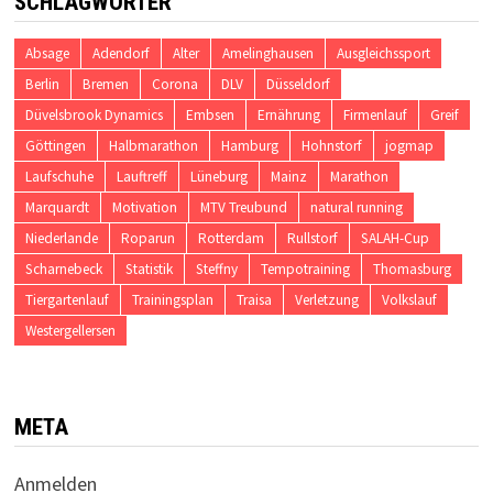
SCHLAGWÖRTER
Absage
Adendorf
Alter
Amelinghausen
Ausgleichssport
Berlin
Bremen
Corona
DLV
Düsseldorf
Düvelsbrook Dynamics
Embsen
Ernährung
Firmenlauf
Greif
Göttingen
Halbmarathon
Hamburg
Hohnstorf
jogmap
Laufschuhe
Lauftreff
Lüneburg
Mainz
Marathon
Marquardt
Motivation
MTV Treubund
natural running
Niederlande
Roparun
Rotterdam
Rullstorf
SALAH-Cup
Scharnebeck
Statistik
Steffny
Tempotraining
Thomasburg
Tiergartenlauf
Trainingsplan
Traisa
Verletzung
Volkslauf
Westergellersen
META
Anmelden