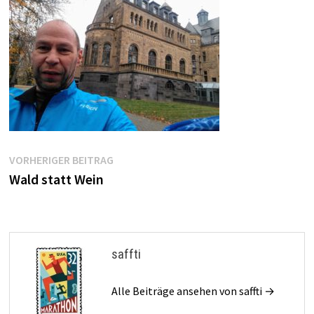
Beitragsnavigation
Vorheriger
VORHERIGER BEITRAG
Beitrag:
Wald statt Wein
saffti
Alle Beiträge ansehen von saffti →