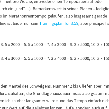
 Einheit pro Woche, entweder einen Tempodauerlauf oder
durch ein „und“…). Bemerkenswert in seinen Plänen – ledigli
 als im Marathonrenntempo gelaufen, also insgesamt gerade
ne ist leider nur sein
Trainingsplan für 3:59
, aber prinzipiell 
3. 5 x 2000 – 5. 5 x 1000 – 7. 4 x 3000 – 9. 3 x 5000; 10. 3 x 10
3. 4 x 3000 – 5. 5 x 1000 – 7. 3 x 4000 – 9. 3 x 5000; 10. 3 x 15
l den Mantel des Schweigens. Nummer 2 bis 6 liefen aber im
 durchzuhalten, die Grundlagenausdauer muss also gestimm
dem ich spürbar langsamer wurde und das Tempo einfach nic
t nur Wert auf die geliebten langen Läufe, sondern auch auf