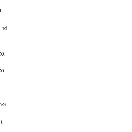
ch
sind
00.
00.
mer
t
ht