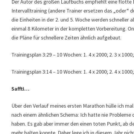
Der Autor des großen Laufbuchs empfiehlt eine flotte
Intervalltraining (andere Trainer ersetzen das „oder“ 
die Einheiten in der 2. und 5. Woche werden schneller
einmal 8 Kilometer in der kompletten Vorbereitung. Onli
die Pläne für schnellere Zeiten ähnlich aufgebaut.
Trainingsplan 3:29 – 10 Wochen: 1. 4 x 2000; 2. 3 x 1000; 
Trainingsplan 3:14 – 10 Wochen: 1. 4 x 2000; 2. 4 x 1000; 
Saffti…
Über den Verlauf meines ersten Marathon hülle ich ma
nach einem ähnlichen Schema: Ich hatte nie Probleme
haben. Es gab aber immer den einen toten Punkt, ab 
mehr halten konnte. Daher lege ich in diesem Jahr nich