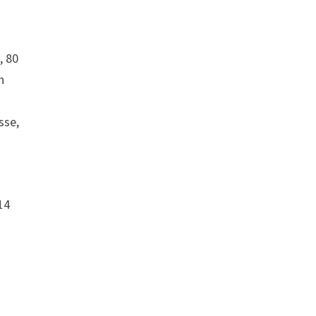
, 80
h
sse,
14