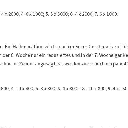
4 x 2000; 4. 6 x 1000; 5. 3 x 3000; 6. 4 x 2000; 7. 6 x 1000.
an. Ein Halbmarathon wird – nach meinem Geschmack zu frü
 der 6. Woche nur ein reduziertes und in der 7. Woche gar ke
 schneller Zehner angesagt ist, werden zuvor noch ein paar 4
00; 4. 10 x 400; 5. 8 x 800; 6. 4 x 800 – 8. 10. x 800; 9. 4 x 160