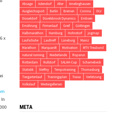
nd
Absage
Adendorf
Alter
Amelinghausen
Ausgleichssport
Berlin
Bremen
Corona
DLV
Düsseldorf
Düvelsbrook Dynamics
Embsen
Ernährung
Firmenlauf
Greif
Göttingen
Halbmarathon
Hamburg
Hohnstorf
jogmap
 6 x
Laufschuhe
Lauftreff
Lüneburg
Mainz
Marathon
Marquardt
Motivation
MTV Treubund
natural running
Niederlande
Roparun
Rotterdam
Rullstorf
SALAH-Cup
Scharnebeck
Statistik
Steffny
Tempotraining
Thomasburg
ei
Tiergartenlauf
Trainingsplan
Traisa
Verletzung
Volkslauf
Westergellersen
vom
 In
META
1000