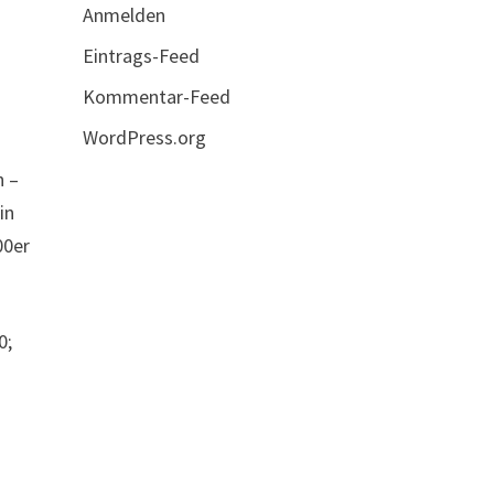
Anmelden
Eintrags-Feed
Kommentar-Feed
WordPress.org
h –
in
00er
0;