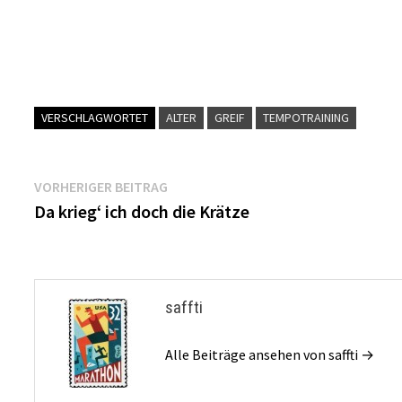
VERSCHLAGWORTET
ALTER
GREIF
TEMPOTRAINING
Beitragsnavigation
Vorheriger
VORHERIGER BEITRAG
Beitrag:
Da krieg‘ ich doch die Krätze
saffti
Alle Beiträge ansehen von saffti →