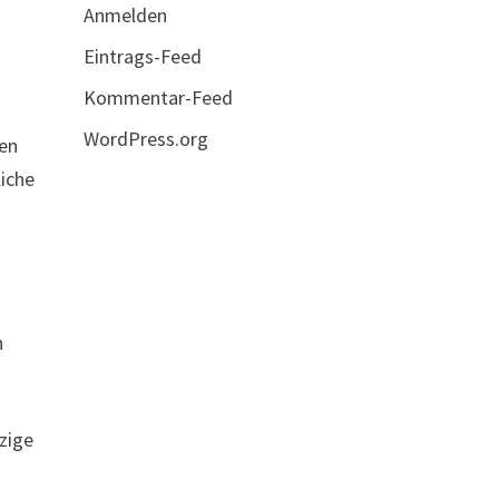
Anmelden
Eintrags-Feed
Kommentar-Feed
WordPress.org
den
liche
m
h
nzige