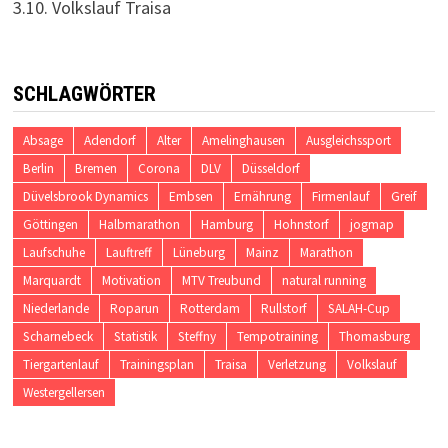
3.10. Volkslauf Traisa
SCHLAGWÖRTER
Absage
Adendorf
Alter
Amelinghausen
Ausgleichssport
Berlin
Bremen
Corona
DLV
Düsseldorf
Düvelsbrook Dynamics
Embsen
Ernährung
Firmenlauf
Greif
Göttingen
Halbmarathon
Hamburg
Hohnstorf
jogmap
Laufschuhe
Lauftreff
Lüneburg
Mainz
Marathon
Marquardt
Motivation
MTV Treubund
natural running
Niederlande
Roparun
Rotterdam
Rullstorf
SALAH-Cup
Scharnebeck
Statistik
Steffny
Tempotraining
Thomasburg
Tiergartenlauf
Trainingsplan
Traisa
Verletzung
Volkslauf
Westergellersen