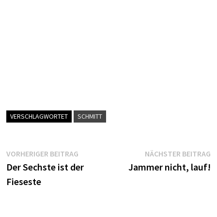
VERSCHLAGWORTET
SCHMITT
Beitragsnavigation
Vorheriger
N
VORHERIGER BEITRAG
NÄCHSTER BEITRAG
Beitrag:
B
Der Sechste ist der
Jammer nicht, lauf!
Fieseste