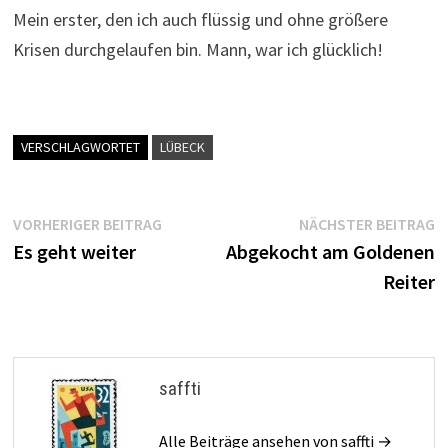
Mein erster, den ich auch flüssig und ohne größere
Krisen durchgelaufen bin. Mann, war ich glücklich!
VERSCHLAGWORTET
LÜBECK
Beitragsnavigation
Vorheriger
N
VORHERIGER BEITRAG
NÄCHSTER BEITRAG
Beitrag:
B
Es geht weiter
Abgekocht am Goldenen
Reiter
saffti
Alle Beiträge ansehen von saffti →