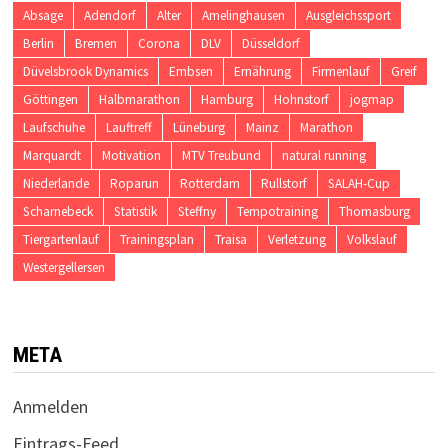
Absage
Adendorf
Alter
Amelinghausen
Ausgleichssport
Berlin
Bremen
Corona
DLV
Düsseldorf
Düvelsbrook Dynamics
Embsen
Ernährung
Firmenlauf
Greif
Göttingen
Halbmarathon
Hamburg
Hohnstorf
jogmap
Laufschuhe
Lauftreff
Lüneburg
Mainz
Marathon
Marquardt
Motivation
MTV Treubund
natural running
Niederlande
Roparun
Rotterdam
Rullstorf
SALAH-Cup
Scharnebeck
Statistik
Steffny
Tempotraining
Thomasburg
Tiergartenlauf
Trainingsplan
Traisa
Verletzung
Volkslauf
Westergellersen
META
Anmelden
Eintrags-Feed