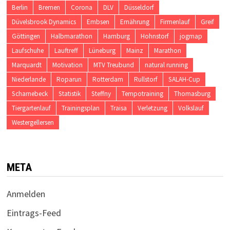
Berlin
Bremen
Corona
DLV
Düsseldorf
Düvelsbrook Dynamics
Embsen
Ernährung
Firmenlauf
Greif
Göttingen
Halbmarathon
Hamburg
Hohnstorf
jogmap
Laufschuhe
Lauftreff
Lüneburg
Mainz
Marathon
Marquardt
Motivation
MTV Treubund
natural running
Niederlande
Roparun
Rotterdam
Rullstorf
SALAH-Cup
Scharnebeck
Statistik
Steffny
Tempotraining
Thomasburg
Tiergartenlauf
Trainingsplan
Traisa
Verletzung
Volkslauf
Westergellersen
META
Anmelden
Eintrags-Feed