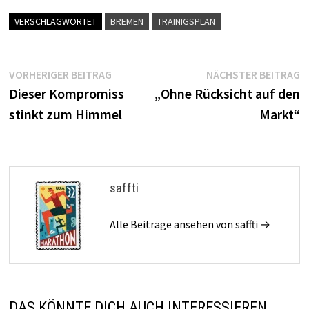
VERSCHLAGWORTET
BREMEN
TRAINIGSPLAN
Beitragsnavigation
Vorheriger
N
VORHERIGER BEITRAG
NÄCHSTER BEITRAG
Beitrag:
B
Dieser Kompromiss
„Ohne Rücksicht auf den
stinkt zum Himmel
Markt“
saffti
Alle Beiträge ansehen von saffti →
DAS KÖNNTE DICH AUCH INTERESSIEREN