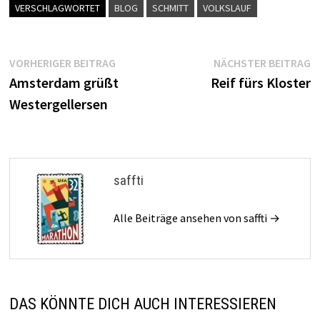
VERSCHLAGWORTET
BLOG
SCHMITT
VOLKSLAUF
Beitragsnavigation
Vorheriger
N
VORHERIGER BEITRAG
NÄCHSTER BEITRAG
Beitrag:
B
Amsterdam grüßt
Reif fürs Kloster
Westergellersen
saffti
Alle Beiträge ansehen von saffti →
DAS KÖNNTE DICH AUCH INTERESSIEREN