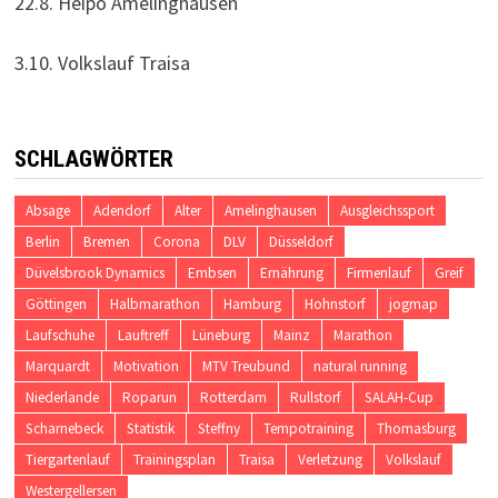
22.8. Heipo Amelinghausen
3.10. Volkslauf Traisa
SCHLAGWÖRTER
Absage
Adendorf
Alter
Amelinghausen
Ausgleichssport
Berlin
Bremen
Corona
DLV
Düsseldorf
Düvelsbrook Dynamics
Embsen
Ernährung
Firmenlauf
Greif
Göttingen
Halbmarathon
Hamburg
Hohnstorf
jogmap
Laufschuhe
Lauftreff
Lüneburg
Mainz
Marathon
Marquardt
Motivation
MTV Treubund
natural running
Niederlande
Roparun
Rotterdam
Rullstorf
SALAH-Cup
Scharnebeck
Statistik
Steffny
Tempotraining
Thomasburg
Tiergartenlauf
Trainingsplan
Traisa
Verletzung
Volkslauf
Westergellersen