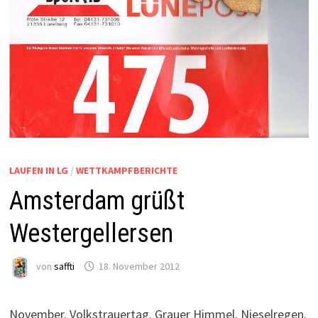
LAUFEN IN LG
/
WETTKAMPFBERICHTE
Amsterdam grüßt
Westergellersen
von
saffti
18. November 2012
November. Volkstrauertag. Grauer Himmel. Nieselregen.