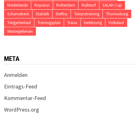
Niederlande
Roparun
Rotterdam
Rullstorf
SALAH-Cup
Scharnebeck
Statistik
Steffny
Tempotraining
Thomasburg
Tiergartenlauf
Trainingsplan
Traisa
Verletzung
Volkslauf
Westergellersen
META
Anmelden
Eintrags-Feed
Kommentar-Feed
WordPress.org