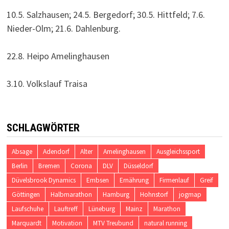
10.5. Salzhausen; 24.5. Bergedorf; 30.5. Hittfeld; 7.6.
Nieder-Olm; 21.6. Dahlenburg.
22.8. Heipo Amelinghausen
3.10. Volkslauf Traisa
SCHLAGWÖRTER
Absage
Adendorf
Alter
Amelinghausen
Ausgleichssport
Berlin
Bremen
Corona
DLV
Düsseldorf
Düvelsbrook Dynamics
Embsen
Ernährung
Firmenlauf
Greif
Göttingen
Halbmarathon
Hamburg
Hohnstorf
jogmap
Laufschuhe
Lauftreff
Lüneburg
Mainz
Marathon
Marquardt
Motivation
MTV Treubund
natural running