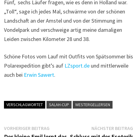
Fünf, sechs Läufer fragen, wie es denn in Holland war.
„Toll“, sage ich jedes Mal, schwärme von der schönen
Landschaft an der Amstel und von der Stimmung im
Vondelpark und verschweige artig meine damaligen
Leiden zwischen Kilometer 28 und 38.
Schöne Fotos vom Lauf mit Outfits von Spätsommer bis
Polarexpedition gibt’s auf
LZsport.de
und mittlerweile
auch bei
Erwin Sawert
.
VERSCHLAGWORTET
SALAH-CUP
WESTERGELLERSEN
Beitragsnavigation
Vorheriger
N
VORHERIGER BEITRAG
NÄCHSTER BEITRAG
Beitrag:
B
Der kleine Emil lernt das
Schluss mit der Esoterik