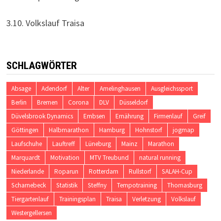
3.10. Volkslauf Traisa
SCHLAGWÖRTER
Absage
Adendorf
Alter
Amelinghausen
Ausgleichssport
Berlin
Bremen
Corona
DLV
Düsseldorf
Düvelsbrook Dynamics
Embsen
Ernährung
Firmenlauf
Greif
Göttingen
Halbmarathon
Hamburg
Hohnstorf
jogmap
Laufschuhe
Lauftreff
Lüneburg
Mainz
Marathon
Marquardt
Motivation
MTV Treubund
natural running
Niederlande
Roparun
Rotterdam
Rullstorf
SALAH-Cup
Scharnebeck
Statistik
Steffny
Tempotraining
Thomasburg
Tiergartenlauf
Trainingsplan
Traisa
Verletzung
Volkslauf
Westergellersen