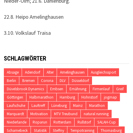
Nieder-Olm; 21.6. Dahlenburg.
22.8. Heipo Amelinghausen
3.10. Volkslauf Traisa
SCHLAGWÖRTER
Absage
Adendorf
Alter
Amelinghausen
Ausgleichssport
Berlin
Bremen
Corona
DLV
Düsseldorf
Düvelsbrook Dynamics
Embsen
Ernährung
Firmenlauf
Greif
Göttingen
Halbmarathon
Hamburg
Hohnstorf
jogmap
Laufschuhe
Lauftreff
Lüneburg
Mainz
Marathon
Marquardt
Motivation
MTV Treubund
natural running
Niederlande
Roparun
Rotterdam
Rullstorf
SALAH-Cup
Scharnebeck
Statistik
Steffny
Tempotraining
Thomasburg