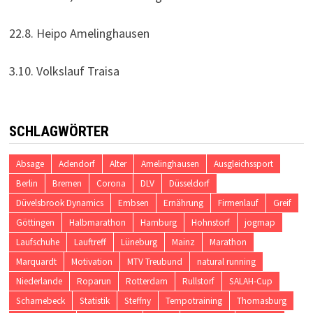
22.8. Heipo Amelinghausen
3.10. Volkslauf Traisa
SCHLAGWÖRTER
Absage
Adendorf
Alter
Amelinghausen
Ausgleichssport
Berlin
Bremen
Corona
DLV
Düsseldorf
Düvelsbrook Dynamics
Embsen
Ernährung
Firmenlauf
Greif
Göttingen
Halbmarathon
Hamburg
Hohnstorf
jogmap
Laufschuhe
Lauftreff
Lüneburg
Mainz
Marathon
Marquardt
Motivation
MTV Treubund
natural running
Niederlande
Roparun
Rotterdam
Rullstorf
SALAH-Cup
Scharnebeck
Statistik
Steffny
Tempotraining
Thomasburg