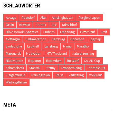
SCHLAGWÖRTER
Absage
Adendorf
Alter
Amelinghausen
Ausgleichssport
Berlin
Bremen
Corona
DLV
Düsseldorf
Düvelsbrook Dynamics
Embsen
Ernährung
Firmenlauf
Greif
Göttingen
Halbmarathon
Hamburg
Hohnstorf
jogmap
Laufschuhe
Lauftreff
Lüneburg
Mainz
Marathon
Marquardt
Motivation
MTV Treubund
natural running
Niederlande
Roparun
Rotterdam
Rullstorf
SALAH-Cup
Scharnebeck
Statistik
Steffny
Tempotraining
Thomasburg
Tiergartenlauf
Trainingsplan
Traisa
Verletzung
Volkslauf
Westergellersen
META