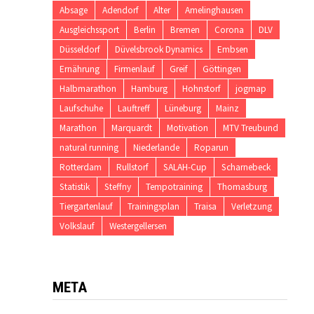
Absage
Adendorf
Alter
Amelinghausen
Ausgleichssport
Berlin
Bremen
Corona
DLV
Düsseldorf
Düvelsbrook Dynamics
Embsen
Ernährung
Firmenlauf
Greif
Göttingen
Halbmarathon
Hamburg
Hohnstorf
jogmap
Laufschuhe
Lauftreff
Lüneburg
Mainz
Marathon
Marquardt
Motivation
MTV Treubund
natural running
Niederlande
Roparun
Rotterdam
Rullstorf
SALAH-Cup
Scharnebeck
Statistik
Steffny
Tempotraining
Thomasburg
Tiergartenlauf
Trainingsplan
Traisa
Verletzung
Volkslauf
Westergellersen
META