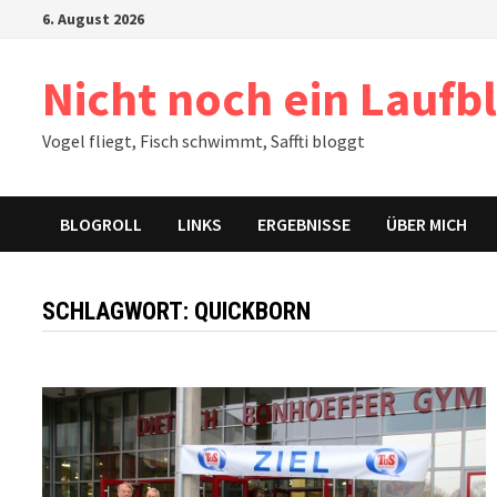
Zum
6. August 2026
Inhalt
springen
Nicht noch ein Laufb
Vogel fliegt, Fisch schwimmt, Saffti bloggt
BLOGROLL
LINKS
ERGEBNISSE
ÜBER MICH
SCHLAGWORT:
QUICKBORN