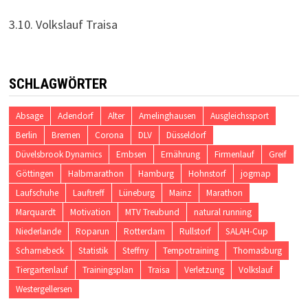
3.10. Volkslauf Traisa
SCHLAGWÖRTER
Absage
Adendorf
Alter
Amelinghausen
Ausgleichssport
Berlin
Bremen
Corona
DLV
Düsseldorf
Düvelsbrook Dynamics
Embsen
Ernährung
Firmenlauf
Greif
Göttingen
Halbmarathon
Hamburg
Hohnstorf
jogmap
Laufschuhe
Lauftreff
Lüneburg
Mainz
Marathon
Marquardt
Motivation
MTV Treubund
natural running
Niederlande
Roparun
Rotterdam
Rullstorf
SALAH-Cup
Scharnebeck
Statistik
Steffny
Tempotraining
Thomasburg
Tiergartenlauf
Trainingsplan
Traisa
Verletzung
Volkslauf
Westergellersen