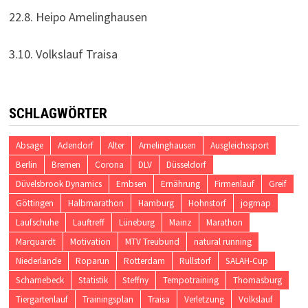
22.8. Heipo Amelinghausen
3.10. Volkslauf Traisa
SCHLAGWÖRTER
Absage
Adendorf
Alter
Amelinghausen
Ausgleichssport
Berlin
Bremen
Corona
DLV
Düsseldorf
Düvelsbrook Dynamics
Embsen
Ernährung
Firmenlauf
Greif
Göttingen
Halbmarathon
Hamburg
Hohnstorf
jogmap
Laufschuhe
Lauftreff
Lüneburg
Mainz
Marathon
Marquardt
Motivation
MTV Treubund
natural running
Niederlande
Roparun
Rotterdam
Rullstorf
SALAH-Cup
Scharnebeck
Statistik
Steffny
Tempotraining
Thomasburg
Tiergartenlauf
Trainingsplan
Traisa
Verletzung
Volkslauf