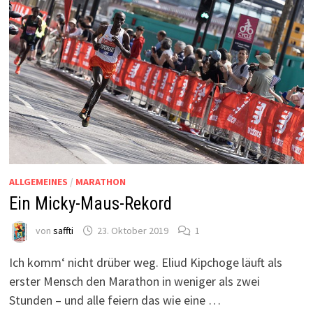
ALLGEMEINES
/
MARATHON
Ein Micky-Maus-Rekord
von
saffti
23. Oktober 2019
1
Ich komm‘ nicht drüber weg. Eliud Kipchoge läuft als
erster Mensch den Marathon in weniger als zwei
Stunden – und alle feiern das wie eine …