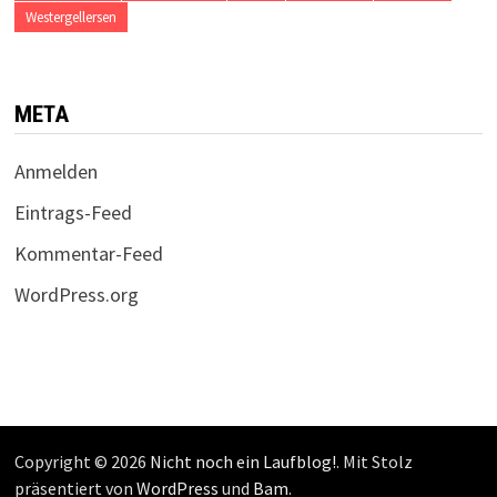
Westergellersen
META
Anmelden
Eintrags-Feed
Kommentar-Feed
WordPress.org
Copyright © 2026
Nicht noch ein Laufblog!
. Mit Stolz
präsentiert von
WordPress
und
Bam
.