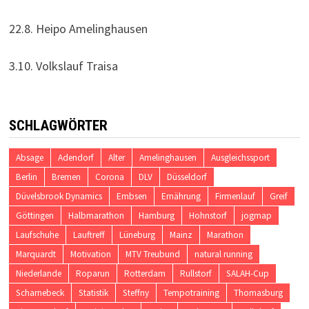
22.8. Heipo Amelinghausen
3.10. Volkslauf Traisa
SCHLAGWÖRTER
Absage
Adendorf
Alter
Amelinghausen
Ausgleichssport
Berlin
Bremen
Corona
DLV
Düsseldorf
Düvelsbrook Dynamics
Embsen
Ernährung
Firmenlauf
Greif
Göttingen
Halbmarathon
Hamburg
Hohnstorf
jogmap
Laufschuhe
Lauftreff
Lüneburg
Mainz
Marathon
Marquardt
Motivation
MTV Treubund
natural running
Niederlande
Roparun
Rotterdam
Rullstorf
SALAH-Cup
Scharnebeck
Statistik
Steffny
Tempotraining
Thomasburg