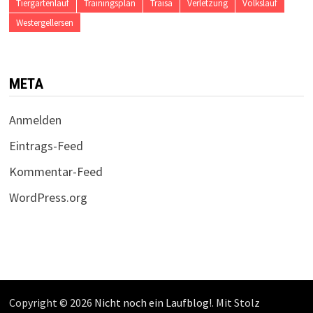
Tiergartenlauf
Trainingsplan
Traisa
Verletzung
Volkslauf
Westergellersen
META
Anmelden
Eintrags-Feed
Kommentar-Feed
WordPress.org
Copyright © 2026
Nicht noch ein Laufblog!
. Mit Stolz