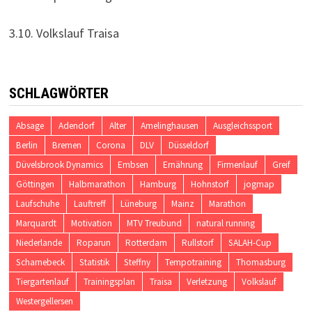
3.10. Volkslauf Traisa
SCHLAGWÖRTER
Absage
Adendorf
Alter
Amelinghausen
Ausgleichssport
Berlin
Bremen
Corona
DLV
Düsseldorf
Düvelsbrook Dynamics
Embsen
Ernährung
Firmenlauf
Greif
Göttingen
Halbmarathon
Hamburg
Hohnstorf
jogmap
Laufschuhe
Lauftreff
Lüneburg
Mainz
Marathon
Marquardt
Motivation
MTV Treubund
natural running
Niederlande
Roparun
Rotterdam
Rullstorf
SALAH-Cup
Scharnebeck
Statistik
Steffny
Tempotraining
Thomasburg
Tiergartenlauf
Trainingsplan
Traisa
Verletzung
Volkslauf
Westergellersen