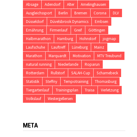
Absage
Adendorf
Alter
Amelinghausen
Ausgleichssport
Berlin
Bremen
Corona
DLV
Düsseldorf
Düvelsbrook Dynamics
Embsen
Ernährung
Firmenlauf
Greif
Göttingen
Halbmarathon
Hamburg
Hohnstorf
jogmap
Laufschuhe
Lauftreff
Lüneburg
Mainz
Marathon
Marquardt
Motivation
MTV Treubund
natural running
Niederlande
Roparun
Rotterdam
Rullstorf
SALAH-Cup
Scharnebeck
Statistik
Steffny
Tempotraining
Thomasburg
Tiergartenlauf
Trainingsplan
Traisa
Verletzung
Volkslauf
Westergellersen
META