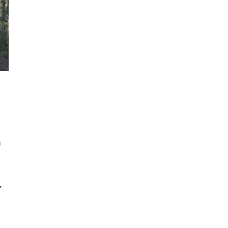
m
e
,