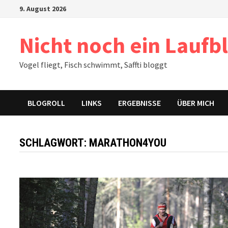
Zum
9. August 2026
Inhalt
springen
Nicht noch ein Laufb
Vogel fliegt, Fisch schwimmt, Saffti bloggt
BLOGROLL
LINKS
ERGEBNISSE
ÜBER MICH
SCHLAGWORT:
MARATHON4YOU