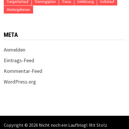
Tiergartenlauf
Trainingsplan
Traisa
Verletzung
Volkslauf
Westergellersen
META
Anmelden
Eintrags-Feed
Kommentar-Feed
WordPress.org
Copyright © 2026
Nicht noch ein Laufblog!
. Mit Stolz