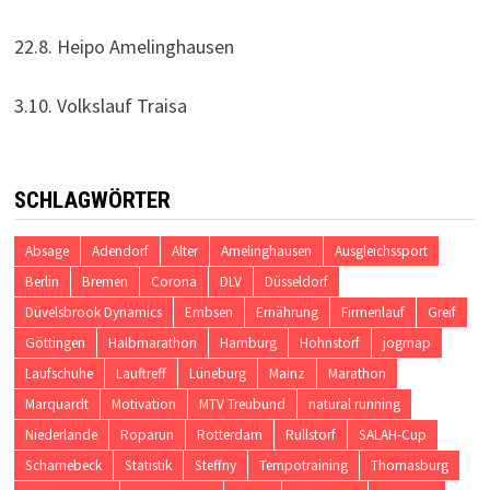
22.8. Heipo Amelinghausen
3.10. Volkslauf Traisa
SCHLAGWÖRTER
Absage
Adendorf
Alter
Amelinghausen
Ausgleichssport
Berlin
Bremen
Corona
DLV
Düsseldorf
Düvelsbrook Dynamics
Embsen
Ernährung
Firmenlauf
Greif
Göttingen
Halbmarathon
Hamburg
Hohnstorf
jogmap
Laufschuhe
Lauftreff
Lüneburg
Mainz
Marathon
Marquardt
Motivation
MTV Treubund
natural running
Niederlande
Roparun
Rotterdam
Rullstorf
SALAH-Cup
Scharnebeck
Statistik
Steffny
Tempotraining
Thomasburg