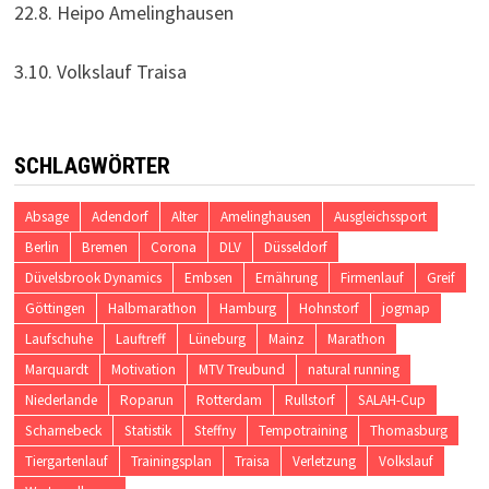
22.8. Heipo Amelinghausen
3.10. Volkslauf Traisa
SCHLAGWÖRTER
Absage
Adendorf
Alter
Amelinghausen
Ausgleichssport
Berlin
Bremen
Corona
DLV
Düsseldorf
Düvelsbrook Dynamics
Embsen
Ernährung
Firmenlauf
Greif
Göttingen
Halbmarathon
Hamburg
Hohnstorf
jogmap
Laufschuhe
Lauftreff
Lüneburg
Mainz
Marathon
Marquardt
Motivation
MTV Treubund
natural running
Niederlande
Roparun
Rotterdam
Rullstorf
SALAH-Cup
Scharnebeck
Statistik
Steffny
Tempotraining
Thomasburg
Tiergartenlauf
Trainingsplan
Traisa
Verletzung
Volkslauf