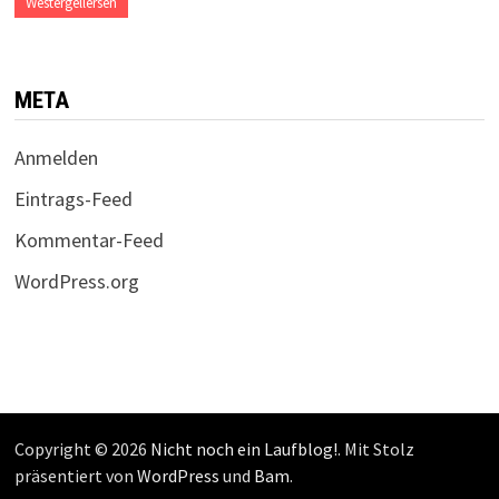
Westergellersen
META
Anmelden
Eintrags-Feed
Kommentar-Feed
WordPress.org
Copyright © 2026
Nicht noch ein Laufblog!
. Mit Stolz
präsentiert von
WordPress
und
Bam
.