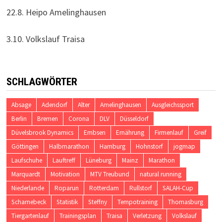
22.8. Heipo Amelinghausen
3.10. Volkslauf Traisa
SCHLAGWÖRTER
Absage
Adendorf
Alter
Amelinghausen
Ausgleichssport
Berlin
Bremen
Corona
DLV
Düsseldorf
Düvelsbrook Dynamics
Embsen
Ernährung
Firmenlauf
Greif
Göttingen
Halbmarathon
Hamburg
Hohnstorf
jogmap
Laufschuhe
Lauftreff
Lüneburg
Mainz
Marathon
Marquardt
Motivation
MTV Treubund
natural running
Niederlande
Roparun
Rotterdam
Rullstorf
SALAH-Cup
Scharnebeck
Statistik
Steffny
Tempotraining
Thomasburg
Tiergartenlauf
Trainingsplan
Traisa
Verletzung
Volkslauf