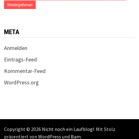
Westergellersen
META
Anmelden
Eintrags-Feed
Kommentar-Feed
WordPress.org
Copyright © 2026
Nicht noch ein Laufblog!
. Mit Stolz
präsentiert von
WordPress
und
Bam
.