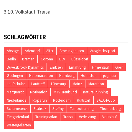
3.10. Volkslauf Traisa
SCHLAGWÖRTER
Absage
Adendorf
Alter
Amelinghausen
Ausgleichssport
Berlin
Bremen
Corona
DLV
Düsseldorf
Düvelsbrook Dynamics
Embsen
Ernährung
Firmenlauf
Greif
Göttingen
Halbmarathon
Hamburg
Hohnstorf
jogmap
Laufschuhe
Lauftreff
Lüneburg
Mainz
Marathon
Marquardt
Motivation
MTV Treubund
natural running
Niederlande
Roparun
Rotterdam
Rullstorf
SALAH-Cup
Scharnebeck
Statistik
Steffny
Tempotraining
Thomasburg
Tiergartenlauf
Trainingsplan
Traisa
Verletzung
Volkslauf
Westergellersen