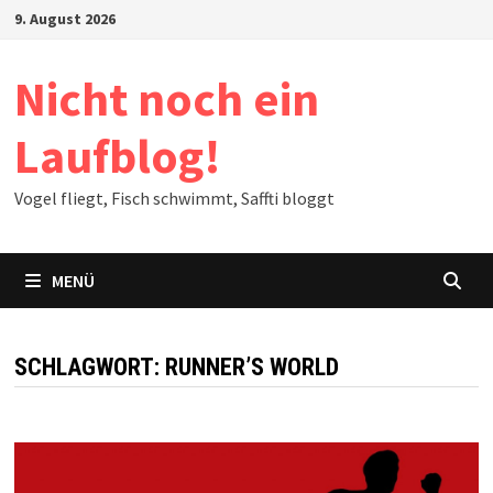
Zum
9. August 2026
Inhalt
springen
Nicht noch ein
Laufblog!
Vogel fliegt, Fisch schwimmt, Saffti bloggt
MENÜ
SCHLAGWORT:
RUNNER’S WORLD