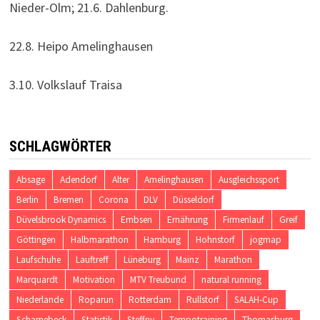
Nieder-Olm; 21.6. Dahlenburg.
22.8. Heipo Amelinghausen
3.10. Volkslauf Traisa
SCHLAGWÖRTER
Absage
Adendorf
Alter
Amelinghausen
Ausgleichssport
Berlin
Bremen
Corona
DLV
Düsseldorf
Düvelsbrook Dynamics
Embsen
Ernährung
Firmenlauf
Greif
Göttingen
Halbmarathon
Hamburg
Hohnstorf
jogmap
Laufschuhe
Lauftreff
Lüneburg
Mainz
Marathon
Marquardt
Motivation
MTV Treubund
natural running
Niederlande
Roparun
Rotterdam
Rullstorf
SALAH-Cup
Scharnebeck
Statistik
Steffny
Tempotraining
Thomasburg