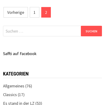
Seitennummerierung
Vorherige
1
2
der
Beiträge
Suchen
nach:
Saffti auf Facebook
KATEGORIEN
Allgemeines
(76)
Classics
(17)
Es stand in der LZ
(53)