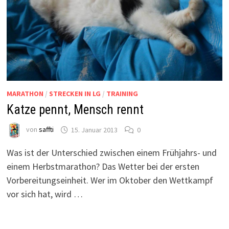
MARATHON
/
STRECKEN IN LG
/
TRAINING
Katze pennt, Mensch rennt
von
saffti
15. Januar 2013
0
Was ist der Unterschied zwischen einem Frühjahrs- und
einem Herbstmarathon? Das Wetter bei der ersten
Vorbereitungseinheit. Wer im Oktober den Wettkampf
vor sich hat, wird …