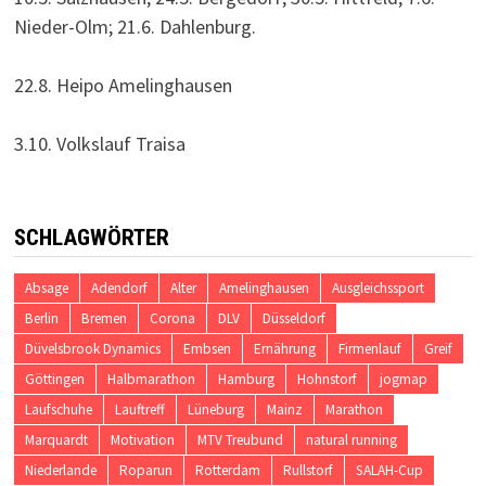
Nieder-Olm; 21.6. Dahlenburg.
22.8. Heipo Amelinghausen
3.10. Volkslauf Traisa
SCHLAGWÖRTER
Absage
Adendorf
Alter
Amelinghausen
Ausgleichssport
Berlin
Bremen
Corona
DLV
Düsseldorf
Düvelsbrook Dynamics
Embsen
Ernährung
Firmenlauf
Greif
Göttingen
Halbmarathon
Hamburg
Hohnstorf
jogmap
Laufschuhe
Lauftreff
Lüneburg
Mainz
Marathon
Marquardt
Motivation
MTV Treubund
natural running
Niederlande
Roparun
Rotterdam
Rullstorf
SALAH-Cup