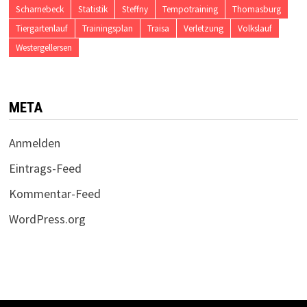
Scharnebeck
Statistik
Steffny
Tempotraining
Thomasburg
Tiergartenlauf
Trainingsplan
Traisa
Verletzung
Volkslauf
Westergellersen
META
Anmelden
Eintrags-Feed
Kommentar-Feed
WordPress.org