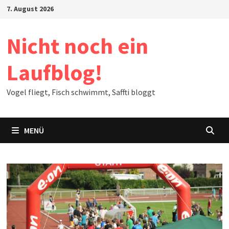
Zum
7. August 2026
Inhalt
springen
Nicht noch ein
Laufblog!
Vogel fliegt, Fisch schwimmt, Saffti bloggt
MENÜ