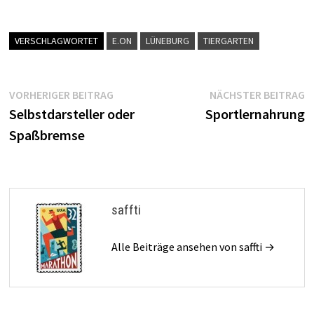
VERSCHLAGWORTET
E.ON
LÜNEBURG
TIERGARTEN
Beitragsnavigation
Vorheriger
N
VORHERIGER BEITRAG
NÄCHSTER BEITRAG
Beitrag:
B
Selbstdarsteller oder
Sportlernahrung
Spaßbremse
saffti
Alle Beiträge ansehen von saffti →