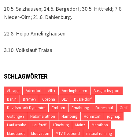
10.5. Salzhausen; 24.5. Bergedorf; 30.5. Hittfeld; 7.6.
Nieder-Olm; 21.6. Dahlenburg.
22.8. Heipo Amelinghausen
3.10. Volkslauf Traisa
SCHLAGWÖRTER
Absage
Adendorf
Alter
Amelinghausen
Ausgleichssport
Berlin
Bremen
Corona
DLV
Düsseldorf
Düvelsbrook Dynamics
Embsen
Ernährung
Firmenlauf
Greif
Göttingen
Halbmarathon
Hamburg
Hohnstorf
jogmap
Laufschuhe
Lauftreff
Lüneburg
Mainz
Marathon
Marquardt
Motivation
MTV Treubund
natural running