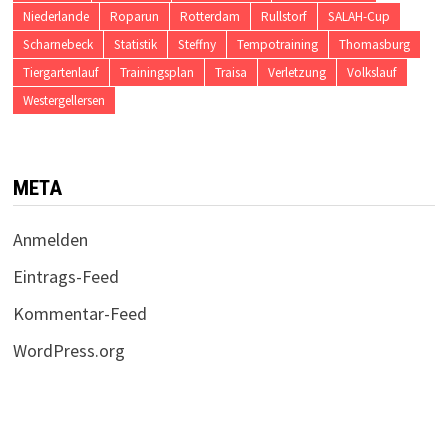
Niederlande
Roparun
Rotterdam
Rullstorf
SALAH-Cup
Scharnebeck
Statistik
Steffny
Tempotraining
Thomasburg
Tiergartenlauf
Trainingsplan
Traisa
Verletzung
Volkslauf
Westergellersen
META
Anmelden
Eintrags-Feed
Kommentar-Feed
WordPress.org