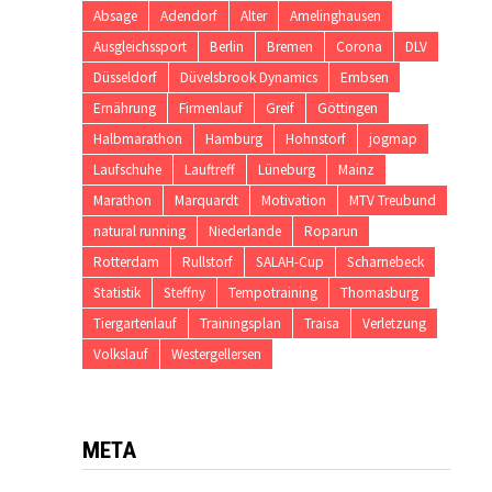
Absage
Adendorf
Alter
Amelinghausen
Ausgleichssport
Berlin
Bremen
Corona
DLV
Düsseldorf
Düvelsbrook Dynamics
Embsen
Ernährung
Firmenlauf
Greif
Göttingen
Halbmarathon
Hamburg
Hohnstorf
jogmap
Laufschuhe
Lauftreff
Lüneburg
Mainz
Marathon
Marquardt
Motivation
MTV Treubund
natural running
Niederlande
Roparun
Rotterdam
Rullstorf
SALAH-Cup
Scharnebeck
Statistik
Steffny
Tempotraining
Thomasburg
Tiergartenlauf
Trainingsplan
Traisa
Verletzung
Volkslauf
Westergellersen
META