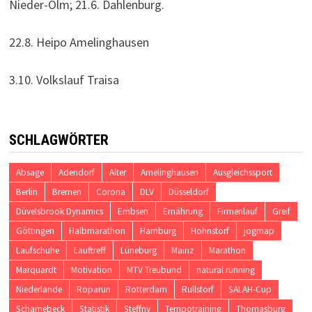
Nieder-Olm; 21.6. Dahlenburg.
22.8. Heipo Amelinghausen
3.10. Volkslauf Traisa
SCHLAGWÖRTER
Absage
Adendorf
Alter
Amelinghausen
Ausgleichssport
Berlin
Bremen
Corona
DLV
Düsseldorf
Düvelsbrook Dynamics
Embsen
Ernährung
Firmenlauf
Greif
Göttingen
Halbmarathon
Hamburg
Hohnstorf
jogmap
Laufschuhe
Lauftreff
Lüneburg
Mainz
Marathon
Marquardt
Motivation
MTV Treubund
natural running
Niederlande
Roparun
Rotterdam
Rullstorf
SALAH-Cup
Scharnebeck
Statistik
Steffny
Tempotraining
Thomasburg