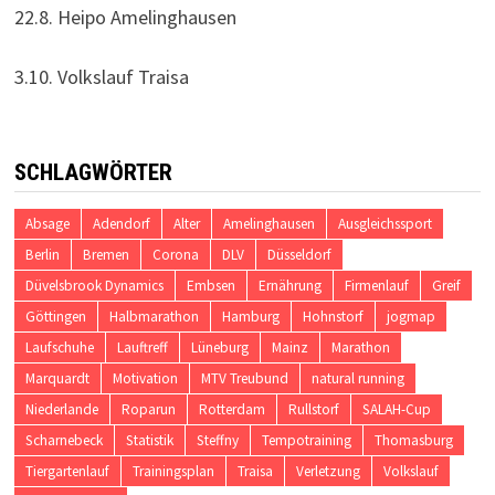
22.8. Heipo Amelinghausen
3.10. Volkslauf Traisa
SCHLAGWÖRTER
Absage
Adendorf
Alter
Amelinghausen
Ausgleichssport
Berlin
Bremen
Corona
DLV
Düsseldorf
Düvelsbrook Dynamics
Embsen
Ernährung
Firmenlauf
Greif
Göttingen
Halbmarathon
Hamburg
Hohnstorf
jogmap
Laufschuhe
Lauftreff
Lüneburg
Mainz
Marathon
Marquardt
Motivation
MTV Treubund
natural running
Niederlande
Roparun
Rotterdam
Rullstorf
SALAH-Cup
Scharnebeck
Statistik
Steffny
Tempotraining
Thomasburg
Tiergartenlauf
Trainingsplan
Traisa
Verletzung
Volkslauf