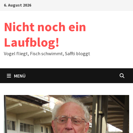
Zum
6. August 2026
Inhalt
springen
Nicht noch ein
Laufblog!
Vogel fliegt, Fisch schwimmt, Saffti bloggt
MENÜ