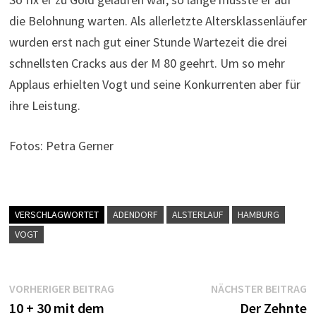
die Belohnung warten. Als allerletzte Altersklassenläufer
wurden erst nach gut einer Stunde Wartezeit die drei
schnellsten Cracks aus der M 80 geehrt. Um so mehr
Applaus erhielten Vogt und seine Konkurrenten aber für
ihre Leistung.
Fotos: Petra Gerner
VERSCHLAGWORTET
ADENDORF
ALSTERLAUF
HAMBURG
VOGT
Beitragsnavigation
Vorheriger
N
VORHERIGER BEITRAG
NÄCHSTER BEITRAG
Beitrag:
B
10 + 30 mit dem
Der Zehnte