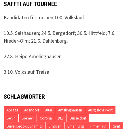
SAFFTI AUF TOURNEE
Kandidaten für meinen 100. Volkslauf:
10.5. Salzhausen; 24.5. Bergedorf; 30.5. Hittfeld; 7.6.
Nieder-Olm; 21.6. Dahlenburg.
22.8. Heipo Amelinghausen
3.10. Volkslauf Traisa
SCHLAGWÖRTER
Absage
Adendorf
Alter
Amelinghausen
Ausgleichssport
Berlin
Bremen
Corona
DLV
Düsseldorf
Düvelsbrook Dynamics
Embsen
Ernährung
Firmenlauf
Greif