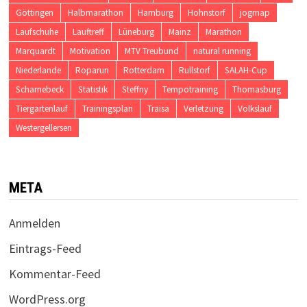
Göttingen
Halbmarathon
Hamburg
Hohnstorf
jogmap
Laufschuhe
Lauftreff
Lüneburg
Mainz
Marathon
Marquardt
Motivation
MTV Treubund
natural running
Niederlande
Roparun
Rotterdam
Rullstorf
SALAH-Cup
Scharnebeck
Statistik
Steffny
Tempotraining
Thomasburg
Tiergartenlauf
Trainingsplan
Traisa
Verletzung
Volkslauf
Westergellersen
META
Anmelden
Eintrags-Feed
Kommentar-Feed
WordPress.org