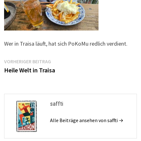
Wer in Traisa läuft, hat sich PoKoMu redlich verdient.
Beitragsnavigation
Vorheriger
VORHERIGER BEITRAG
Beitrag:
Heile Welt in Traisa
saffti
Alle Beiträge ansehen von saffti →