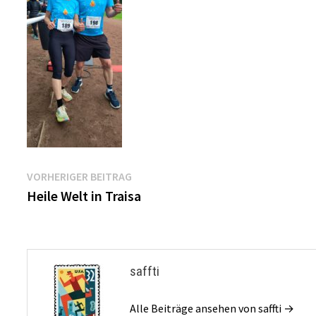
Beitragsnavigation
Vorheriger
VORHERIGER BEITRAG
Beitrag:
Heile Welt in Traisa
saffti
Alle Beiträge ansehen von saffti →