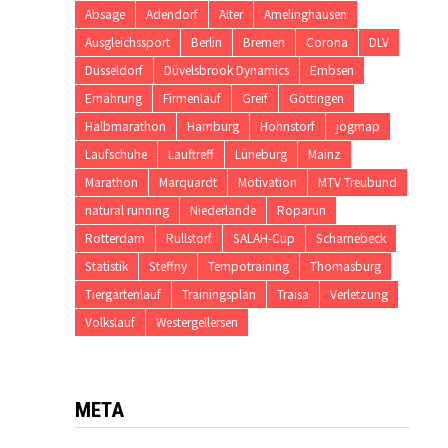
Absage
Adendorf
Alter
Amelinghausen
Ausgleichssport
Berlin
Bremen
Corona
DLV
Düsseldorf
Düvelsbrook Dynamics
Embsen
Ernährung
Firmenlauf
Greif
Göttingen
Halbmarathon
Hamburg
Hohnstorf
jogmap
Laufschuhe
Lauftreff
Lüneburg
Mainz
Marathon
Marquardt
Motivation
MTV Treubund
natural running
Niederlande
Roparun
Rotterdam
Rullstorf
SALAH-Cup
Scharnebeck
Statistik
Steffny
Tempotraining
Thomasburg
Tiergartenlauf
Trainingsplan
Traisa
Verletzung
Volkslauf
Westergellersen
META