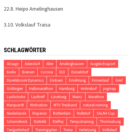
22.8. Heipo Amelinghausen
3.10. Volkslauf Traisa
SCHLAGWÖRTER
Absage
Adendorf
Alter
Amelinghausen
Ausgleichssport
Berlin
Bremen
Corona
DLV
Düsseldorf
Düvelsbrook Dynamics
Embsen
Ernährung
Firmenlauf
Greif
Göttingen
Halbmarathon
Hamburg
Hohnstorf
jogmap
Laufschuhe
Lauftreff
Lüneburg
Mainz
Marathon
Marquardt
Motivation
MTV Treubund
natural running
Niederlande
Roparun
Rotterdam
Rullstorf
SALAH-Cup
Scharnebeck
Statistik
Steffny
Tempotraining
Thomasburg
Tiergartenlauf
Trainingsplan
Traisa
Verletzung
Volkslauf