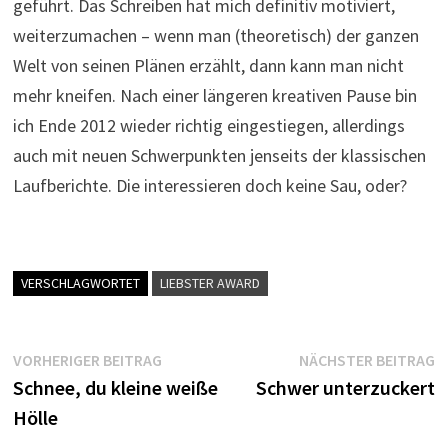
geführt. Das Schreiben hat mich definitiv motiviert,
weiterzumachen – wenn man (theoretisch) der ganzen
Welt von seinen Plänen erzählt, dann kann man nicht
mehr kneifen. Nach einer längeren kreativen Pause bin
ich Ende 2012 wieder richtig eingestiegen, allerdings
auch mit neuen Schwerpunkten jenseits der klassischen
Laufberichte. Die interessieren doch keine Sau, oder?
VERSCHLAGWORTET
LIEBSTER AWARD
Beitragsnavigation
Vorheriger
N
VORHERIGER BEITRAG
NÄCHSTER BEITRAG
Beitrag:
B
Schnee, du kleine weiße
Schwer unterzuckert
Hölle