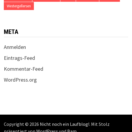
Westergellersen
META
Anmelden
Eintrags-Feed
Kommentar-Feed
WordPress.org
Copyright © 2026
Nicht noch ein Laufblog!
. Mit Stolz
präsentiert von
WordPress
und
Bam
.