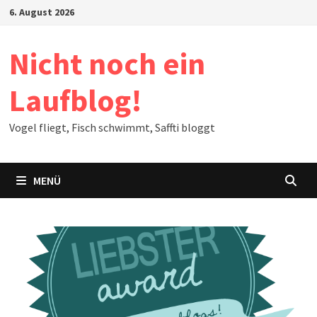
Zum
6. August 2026
Inhalt
springen
Nicht noch ein
Laufblog!
Vogel fliegt, Fisch schwimmt, Saffti bloggt
MENÜ