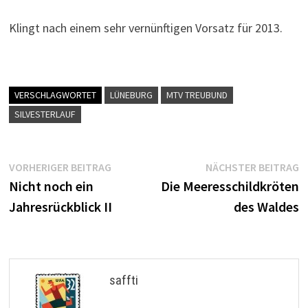
Klingt nach einem sehr vernünftigen Vorsatz für 2013.
VERSCHLAGWORTET
LÜNEBURG
MTV TREUBUND
SILVESTERLAUF
Beitragsnavigation
Vorheriger
N
VORHERIGER BEITRAG
NÄCHSTER BEITRAG
Beitrag:
B
Nicht noch ein
Die Meeresschildkröten
Jahresrückblick II
des Waldes
saffti