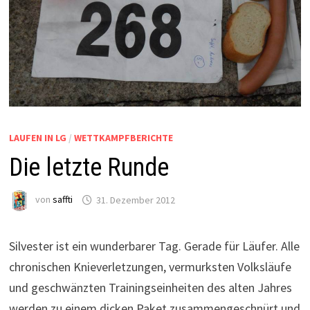
LAUFEN IN LG
/
WETTKAMPFBERICHTE
Die letzte Runde
von
saffti
31. Dezember 2012
Silvester ist ein wunderbarer Tag. Gerade für Läufer. Alle
chronischen Knieverletzungen, vermurksten Volksläufe
und geschwänzten Trainingseinheiten des alten Jahres
werden zu einem dicken Paket zusammengeschnürt und