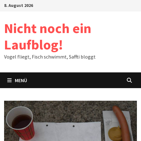
Zum
8. August 2026
Inhalt
springen
Nicht noch ein
Laufblog!
Vogel fliegt, Fisch schwimmt, Saffti bloggt
MENÜ