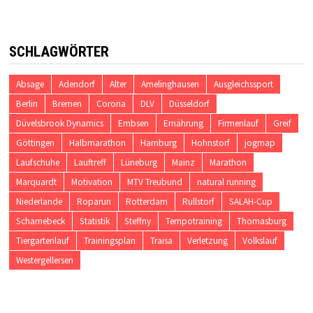
SCHLAGWÖRTER
Absage
Adendorf
Alter
Amelinghausen
Ausgleichssport
Berlin
Bremen
Corona
DLV
Düsseldorf
Düvelsbrook Dynamics
Embsen
Ernährung
Firmenlauf
Greif
Göttingen
Halbmarathon
Hamburg
Hohnstorf
jogmap
Laufschuhe
Lauftreff
Lüneburg
Mainz
Marathon
Marquardt
Motivation
MTV Treubund
natural running
Niederlande
Roparun
Rotterdam
Rullstorf
SALAH-Cup
Scharnebeck
Statistik
Steffny
Tempotraining
Thomasburg
Tiergartenlauf
Trainingsplan
Traisa
Verletzung
Volkslauf
Westergellersen