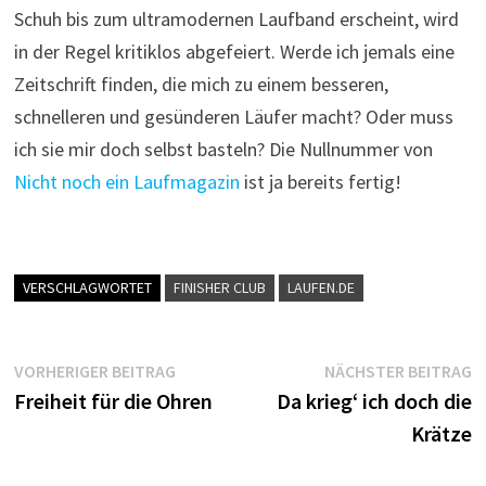
Schuh bis zum ultramodernen Laufband erscheint, wird
in der Regel kritiklos abgefeiert. Werde ich jemals eine
Zeitschrift finden, die mich zu einem besseren,
schnelleren und gesünderen Läufer macht? Oder muss
ich sie mir doch selbst basteln? Die Nullnummer von
Nicht noch ein Laufmagazin
ist ja bereits fertig!
VERSCHLAGWORTET
FINISHER CLUB
LAUFEN.DE
Beitragsnavigation
Vorheriger
N
VORHERIGER BEITRAG
NÄCHSTER BEITRAG
Beitrag:
B
Freiheit für die Ohren
Da krieg‘ ich doch die
Krätze