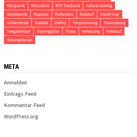
Marquardt
Motivation
MTV Treubund
natural running
Niederlande
Roparun
Rotterdam
Rullstorf
SALAH-Cup
Scharnebeck
Statistik
Steffny
Tempotraining
Thomasburg
Tiergartenlauf
Trainingsplan
Traisa
Verletzung
Volkslauf
Westergellersen
META
Anmelden
Eintrags-Feed
Kommentar-Feed
WordPress.org