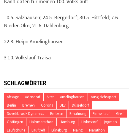
Kandidaten für meinen 100. Volkslauf:
10.5. Salzhausen; 24.5. Bergedorf; 30.5. Hittfeld; 7.6.
Nieder-Olm; 21.6. Dahlenburg.
22.8. Heipo Amelinghausen
3.10. Volkslauf Traisa
SCHLAGWÖRTER
Absage
Adendorf
Alter
Amelinghausen
Ausgleichssport
Berlin
Bremen
Corona
DLV
Düsseldorf
Düvelsbrook Dynamics
Embsen
Ernährung
Firmenlauf
Greif
Göttingen
Halbmarathon
Hamburg
Hohnstorf
jogmap
Laufschuhe
Lauftreff
Lüneburg
Mainz
Marathon