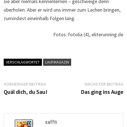
sie aber niemals kennenlernen – geschweige denn
überholen. Aber er wird uns immer zum Lachen bringen,
zumindest eineinhalb Folgen lang.
Fotos: fotolia (4), eliterunning.de
VERSCHLAGWORTET
LAUFMAGAZIN
Beitragsnavigation
Vorheriger
N
VORHERIGER BEITRAG
NÄCHSTER BEITRAG
Beitrag:
B
Quäl dich, du Sau!
Das ging ins Auge
saffti