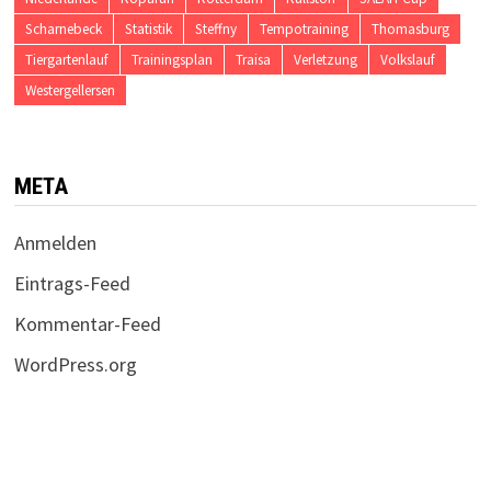
Scharnebeck
Statistik
Steffny
Tempotraining
Thomasburg
Tiergartenlauf
Trainingsplan
Traisa
Verletzung
Volkslauf
Westergellersen
META
Anmelden
Eintrags-Feed
Kommentar-Feed
WordPress.org