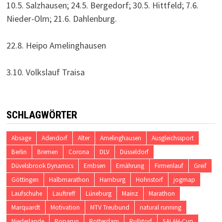
10.5. Salzhausen; 24.5. Bergedorf; 30.5. Hittfeld; 7.6.
Nieder-Olm; 21.6. Dahlenburg.
22.8. Heipo Amelinghausen
3.10. Volkslauf Traisa
SCHLAGWÖRTER
Absage
Adendorf
Alter
Amelinghausen
Ausgleichssport
Berlin
Bremen
Corona
DLV
Düsseldorf
Düvelsbrook Dynamics
Embsen
Ernährung
Firmenlauf
Greif
Göttingen
Halbmarathon
Hamburg
Hohnstorf
jogmap
Laufschuhe
Lauftreff
Lüneburg
Mainz
Marathon
Marquardt
Motivation
MTV Treubund
natural running
Niederlande
Roparun
Rotterdam
Rullstorf
SALAH-Cup