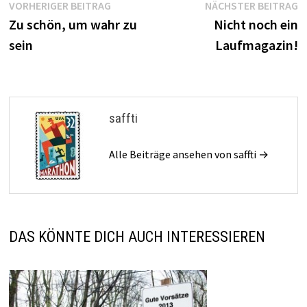
Beitragsnavigation
Vorheriger
N
VORHERIGER BEITRAG
NÄCHSTER BEITRAG
Beitrag:
B
Zu schön, um wahr zu
Nicht noch ein
sein
Laufmagazin!
saffti
Alle Beiträge ansehen von saffti →
DAS KÖNNTE DICH AUCH INTERESSIEREN