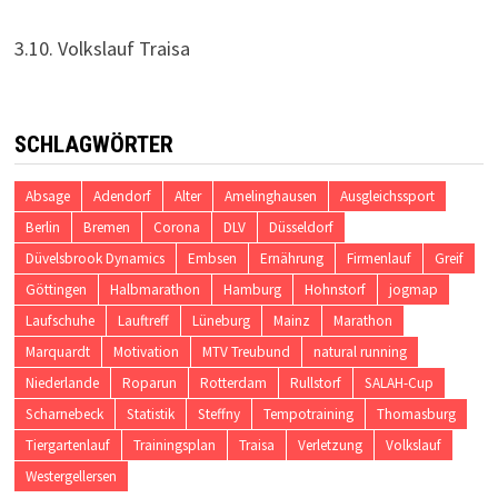
3.10. Volkslauf Traisa
SCHLAGWÖRTER
Absage
Adendorf
Alter
Amelinghausen
Ausgleichssport
Berlin
Bremen
Corona
DLV
Düsseldorf
Düvelsbrook Dynamics
Embsen
Ernährung
Firmenlauf
Greif
Göttingen
Halbmarathon
Hamburg
Hohnstorf
jogmap
Laufschuhe
Lauftreff
Lüneburg
Mainz
Marathon
Marquardt
Motivation
MTV Treubund
natural running
Niederlande
Roparun
Rotterdam
Rullstorf
SALAH-Cup
Scharnebeck
Statistik
Steffny
Tempotraining
Thomasburg
Tiergartenlauf
Trainingsplan
Traisa
Verletzung
Volkslauf
Westergellersen