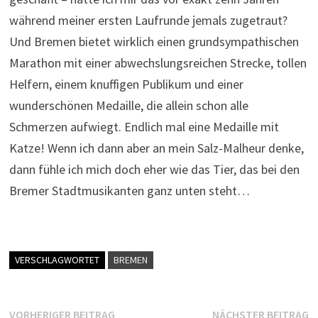
während meiner ersten Laufrunde jemals zugetraut?
Und Bremen bietet wirklich einen grundsympathischen
Marathon mit einer abwechslungsreichen Strecke, tollen
Helfern, einem knuffigen Publikum und einer
wunderschönen Medaille, die allein schon alle
Schmerzen aufwiegt. Endlich mal eine Medaille mit
Katze! Wenn ich dann aber an mein Salz-Malheur denke,
dann fühle ich mich doch eher wie das Tier, das bei den
Bremer Stadtmusikanten ganz unten steht…
VERSCHLAGWORTET
BREMEN
Beitragsnavigation
Vorheriger
N
VORHERIGER BEITRAG
NÄCHSTER BEITRAG