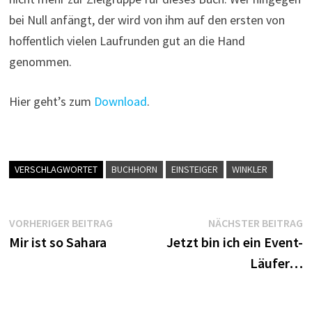
bei Null anfängt, der wird von ihm auf den ersten von
hoffentlich vielen Laufrunden gut an die Hand
genommen.
Hier geht’s zum
Download
.
VERSCHLAGWORTET
BUCHHORN
EINSTEIGER
WINKLER
Beitragsnavigation
Vorheriger
N
VORHERIGER BEITRAG
NÄCHSTER BEITRAG
Beitrag:
B
Mir ist so Sahara
Jetzt bin ich ein Event-
Läufer…