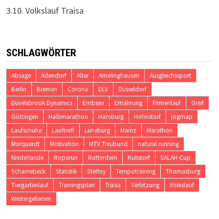
3.10. Volkslauf Traisa
SCHLAGWÖRTER
Absage
Adendorf
Alter
Amelinghausen
Ausgleichssport
Berlin
Bremen
Corona
DLV
Düsseldorf
Düvelsbrook Dynamics
Embsen
Ernährung
Firmenlauf
Greif
Göttingen
Halbmarathon
Hamburg
Hohnstorf
jogmap
Laufschuhe
Lauftreff
Lüneburg
Mainz
Marathon
Marquardt
Motivation
MTV Treubund
natural running
Niederlande
Roparun
Rotterdam
Rullstorf
SALAH-Cup
Scharnebeck
Statistik
Steffny
Tempotraining
Thomasburg
Tiergartenlauf
Trainingsplan
Traisa
Verletzung
Volkslauf
Westergellersen