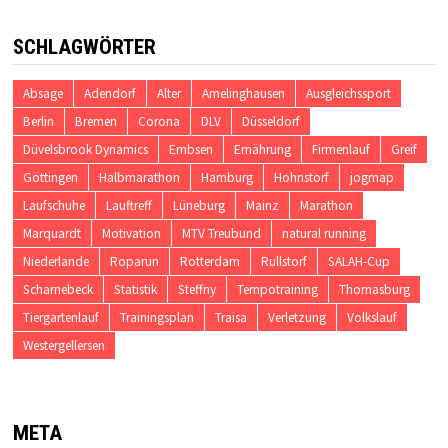
SCHLAGWÖRTER
Absage
Adendorf
Alter
Amelinghausen
Ausgleichssport
Berlin
Bremen
Corona
DLV
Düsseldorf
Düvelsbrook Dynamics
Embsen
Ernährung
Firmenlauf
Greif
Göttingen
Halbmarathon
Hamburg
Hohnstorf
jogmap
Laufschuhe
Lauftreff
Lüneburg
Mainz
Marathon
Marquardt
Motivation
MTV Treubund
natural running
Niederlande
Roparun
Rotterdam
Rullstorf
SALAH-Cup
Scharnebeck
Statistik
Steffny
Tempotraining
Thomasburg
Tiergartenlauf
Trainingsplan
Traisa
Verletzung
Volkslauf
Westergellersen
META