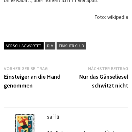
ohne Rabatt, aber hoffentlich mit viel Spaß.
Foto: wikipedia
VERSCHLAGWORTET
DLV
FINISHER CLUB
Beitragsnavigation
Vorheriger
N
VORHERIGER BEITRAG
NÄCHSTER BEITRAG
Beitrag:
B
Einsteiger an die Hand
Nur das Gänseliesel
genommen
schwitzt nicht
saffti