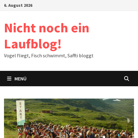
Zum
6. August 2026
Inhalt
springen
Nicht noch ein
Laufblog!
Vogel fliegt, Fisch schwimmt, Saffti bloggt
MENÜ