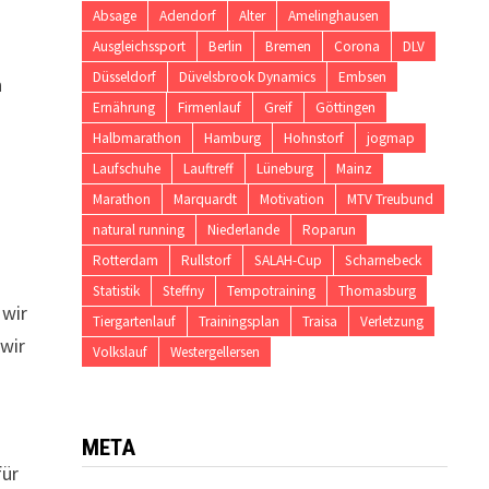
Absage
Adendorf
Alter
Amelinghausen
Ausgleichssport
Berlin
Bremen
Corona
DLV
t
Düsseldorf
Düvelsbrook Dynamics
Embsen
n
Ernährung
Firmenlauf
Greif
Göttingen
Halbmarathon
Hamburg
Hohnstorf
jogmap
Laufschuhe
Lauftreff
Lüneburg
Mainz
Marathon
Marquardt
Motivation
MTV Treubund
natural running
Niederlande
Roparun
Rotterdam
Rullstorf
SALAH-Cup
Scharnebeck
Statistik
Steffny
Tempotraining
Thomasburg
 wir
Tiergartenlauf
Trainingsplan
Traisa
Verletzung
 wir
Volkslauf
Westergellersen
t
META
für