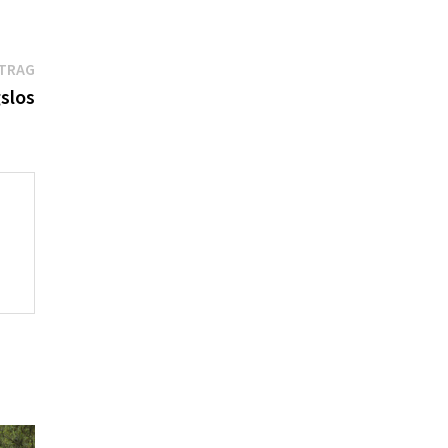
Nächster
ITRAG
Beitrag:
slos