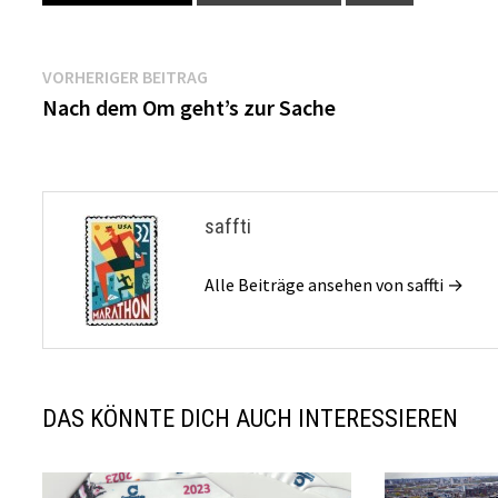
Beitragsnavigation
Vorheriger
VORHERIGER BEITRAG
Beitrag:
Nach dem Om geht’s zur Sache
saffti
Alle Beiträge ansehen von saffti →
DAS KÖNNTE DICH AUCH INTERESSIEREN