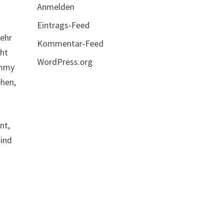
Anmelden
Eintrags-Feed
sehr
Kommentar-Feed
cht
WordPress.org
ummy
ehen,
nt,
sind