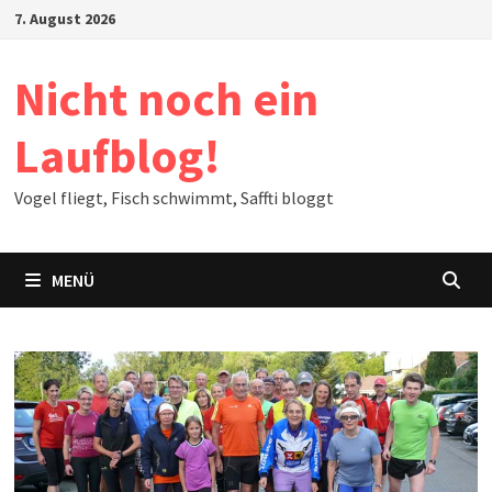
Zum
7. August 2026
Inhalt
springen
Nicht noch ein
Laufblog!
Vogel fliegt, Fisch schwimmt, Saffti bloggt
MENÜ