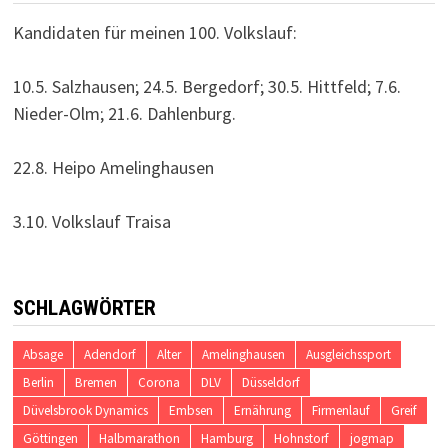
Kandidaten für meinen 100. Volkslauf:
10.5. Salzhausen; 24.5. Bergedorf; 30.5. Hittfeld; 7.6.
Nieder-Olm; 21.6. Dahlenburg.
22.8. Heipo Amelinghausen
3.10. Volkslauf Traisa
SCHLAGWÖRTER
Absage
Adendorf
Alter
Amelinghausen
Ausgleichssport
Berlin
Bremen
Corona
DLV
Düsseldorf
Düvelsbrook Dynamics
Embsen
Ernährung
Firmenlauf
Greif
Göttingen
Halbmarathon
Hamburg
Hohnstorf
jogmap