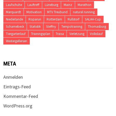
Laufschuhe
Lauftreff
Lüneburg
Mainz
Marathon
Marquardt
Motivation
MTV Treubund
natural running
Niederlande
Roparun
Rotterdam
Rullstorf
SALAH-Cup
Scharnebeck
Statistik
Steffny
Tempotraining
Thomasburg
Tiergartenlauf
Trainingsplan
Traisa
Verletzung
Volkslauf
Westergellersen
META
Anmelden
Eintrags-Feed
Kommentar-Feed
WordPress.org