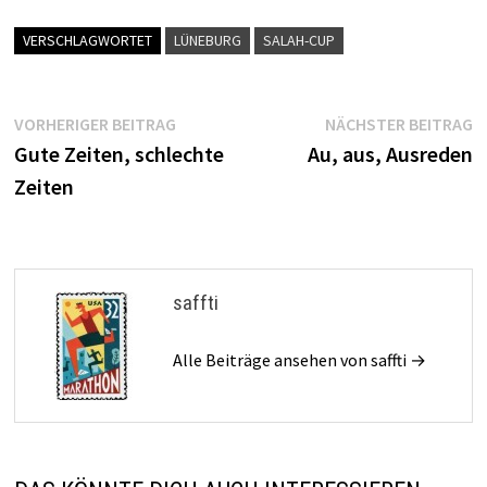
VERSCHLAGWORTET
LÜNEBURG
SALAH-CUP
Beitragsnavigation
Vorheriger
N
VORHERIGER BEITRAG
NÄCHSTER BEITRAG
Beitrag:
B
Gute Zeiten, schlechte
Au, aus, Ausreden
Zeiten
saffti
Alle Beiträge ansehen von saffti →