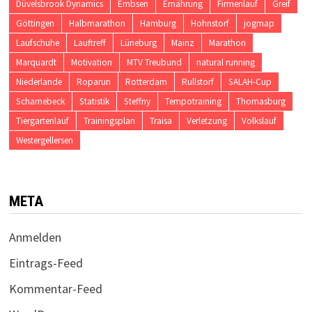
Düvelsbrook Dynamics
Embsen
Ernährung
Firmenlauf
Greif
Göttingen
Halbmarathon
Hamburg
Hohnstorf
jogmap
Laufschuhe
Lauftreff
Lüneburg
Mainz
Marathon
Marquardt
Motivation
MTV Treubund
natural running
Niederlande
Roparun
Rotterdam
Rullstorf
SALAH-Cup
Scharnebeck
Statistik
Steffny
Tempotraining
Thomasburg
Tiergartenlauf
Trainingsplan
Traisa
Verletzung
Volkslauf
Westergellersen
META
Anmelden
Eintrags-Feed
Kommentar-Feed