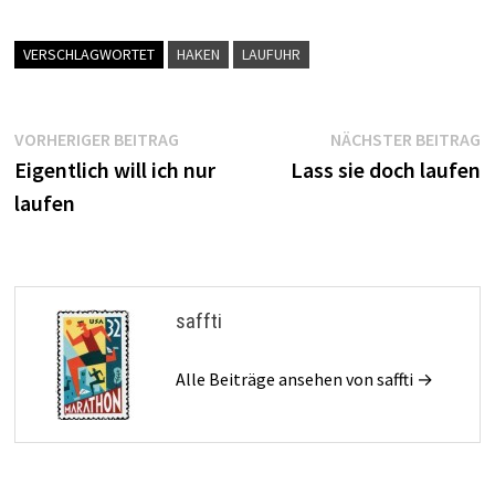
VERSCHLAGWORTET
HAKEN
LAUFUHR
Beitragsnavigation
Vorheriger
N
VORHERIGER BEITRAG
NÄCHSTER BEITRAG
Beitrag:
B
Eigentlich will ich nur
Lass sie doch laufen
laufen
saffti
Alle Beiträge ansehen von saffti →